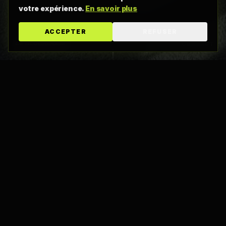
votre expérience.
En savoir plus
ACCEPTER
REFUSER
CONTACT
Nos coordonnées
Adresse
4705 Chem. du Crépuscule, Local 100
Saint-Mathieu-de-Beloeil, QC J3G 0R2
Téléphone
+1 (438) 813-7082
Email